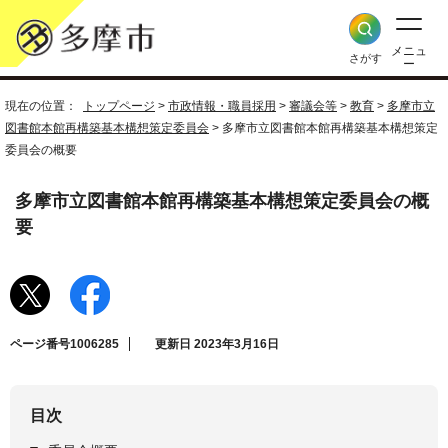
メニュ
さがす
ー
現在の位置：
トップページ
>
市政情報・職員採用
>
審議会等
>
教育
>
多摩市立
図書館本館再構築基本構想策定委員会
> 多摩市立図書館本館再構築基本構想策定
委員会の概要
多摩市立図書館本館再構築基本構想策定委員会の概
要
ページ番号1006285
更新日 2023年3月16日
目次