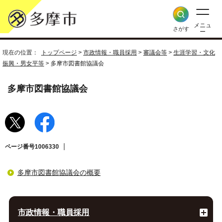
メニュ
さがす
ー
現在の位置：
トップページ
>
市政情報・職員採用
>
審議会等
>
生涯学習・文化
振興・男女平等
> 多摩市図書館協議会
多摩市図書館協議会
ページ番号1006330
多摩市図書館協議会の概要
市政情報・職員採用