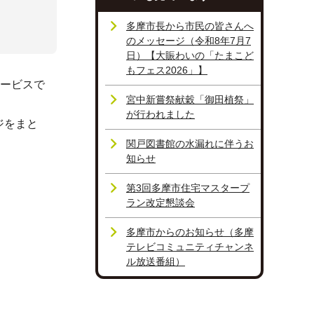
多摩市長から市民の皆さんへ
のメッセージ（令和8年7月7
日）【大賑わいの「たまこど
もフェス2026」】
サービスで
宮中新嘗祭献穀「御田植祭」
が行われました
ジをまと
関戸図書館の水漏れに伴うお
知らせ
第3回多摩市住宅マスタープ
ラン改定懇談会
多摩市からのお知らせ（多摩
テレビコミュニティチャンネ
ル放送番組）