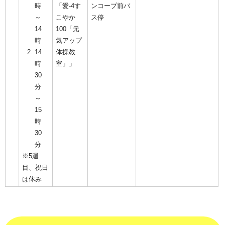
時
「愛-4す
ンコープ前バ
～
こやか
ス停
14
100「元
時
気アップ
14
体操教
時
室」」
30
分
～
15
時
30
分
※5週
目、祝日
は休み