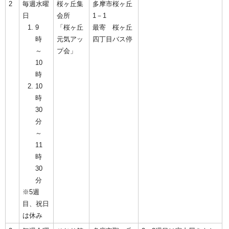
2
毎週水曜
桜ヶ丘集
多摩市桜ヶ丘
日
会所
1－1
9
「桜ヶ丘
最寄 桜ヶ丘
時
元気アッ
四丁目バス停
～
プ会」
10
時
10
時
30
分
～
11
時
30
分
※5週
目、祝日
は休み