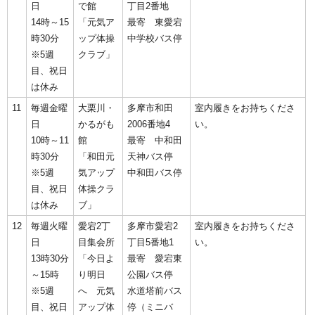
日
で館
丁目2番地
14時～15
「元気ア
最寄 東愛宕
時30分
ップ体操
中学校バス停
※5週
クラブ」
目、祝日
は休み
11
毎週金曜
大栗川・
多摩市和田
室内履きをお持ちくださ
日
かるがも
2006番地4
い。
10時～11
館
最寄 中和田
時30分
「和田元
天神バス停
※5週
気アップ
中和田バス停
目、祝日
体操クラ
は休み
ブ」
12
毎週火曜
愛宕2丁
多摩市愛宕2
室内履きをお持ちくださ
日
目集会所
丁目5番地1
い。
13時30分
「今日よ
最寄 愛宕東
～15時
り明日
公園バス停
※5週
へ 元気
水道塔前バス
目、祝日
アップ体
停（ミニバ