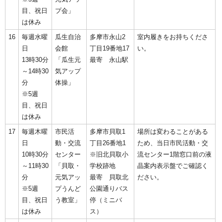
目、祝日
プ会」
は休み
16
毎週水曜
瓜生自治
多摩市永山2
室内履きをお持ちくださ
日
会館
丁目19番地17
い。
13時30分
「瓜生元
最寄 永山駅
～14時30
気アップ
分
体操」
※5週
目、祝日
は休み
17
毎週木曜
市民活
多摩市貝取1
場所は変わることがある
日
動・交流
丁目26番地1
ため、当日市民活動・交
10時30分
センター
※旧北貝取小
流センター1階窓口前の液
～11時30
「貝取・
学校跡地
晶案内表示盤でご確認く
分
元気アッ
最寄 貝取北
ださい。
※5週
プうんど
公園通りバス
目、祝日
う教室」
停（ミニバ
は休み
ス）