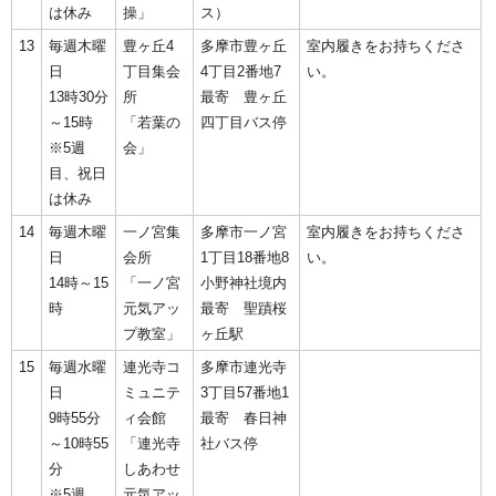
は休み
操」
ス）
13
毎週木曜
豊ヶ丘4
多摩市豊ヶ丘
室内履きをお持ちくださ
日
丁目集会
4丁目2番地7
い。
13時30分
所
最寄 豊ヶ丘
～15時
「若葉の
四丁目バス停
※5週
会」
目、祝日
は休み
14
毎週木曜
一ノ宮集
多摩市一ノ宮
室内履きをお持ちくださ
日
会所
1丁目18番地8
い。
14時～15
「一ノ宮
小野神社境内
時
元気アッ
最寄 聖蹟桜
プ教室」
ヶ丘駅
15
毎週水曜
連光寺コ
多摩市連光寺
日
ミュニテ
3丁目57番地1
9時55分
ィ会館
最寄 春日神
～10時55
「連光寺
社バス停
分
しあわせ
※5週
元気アッ