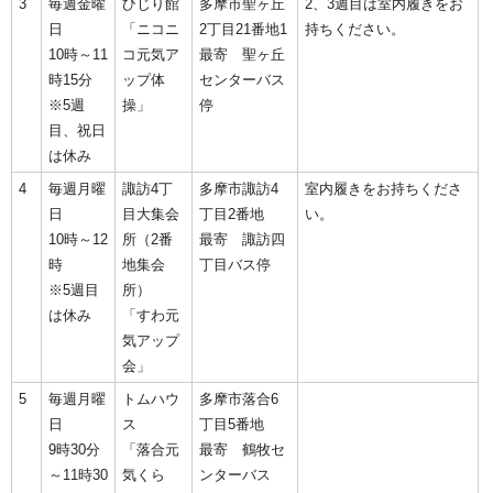
3
毎週金曜
ひじり館
多摩市聖ヶ丘
2、3週目は室内履きをお
日
「ニコニ
2丁目21番地1
持ちください。
10時～11
コ元気ア
最寄 聖ヶ丘
時15分
ップ体
センターバス
※5週
操」
停
目、祝日
は休み
4
毎週月曜
諏訪4丁
多摩市諏訪4
室内履きをお持ちくださ
日
目大集会
丁目2番地
い。
10時～12
所（2番
最寄 諏訪四
時
地集会
丁目バス停
※5週目
所）
は休み
「すわ元
気アップ
会」
5
毎週月曜
トムハウ
多摩市落合6
日
ス
丁目5番地
9時30分
「落合元
最寄 鶴牧セ
～11時30
気くら
ンターバス