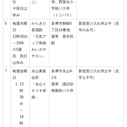
分
ぶ」
停、西落合小
※祝日は
学校バス停
休み
（ミニバス）
6
毎週木曜
からきだ
多摩市鶴牧6
新規受け入れ停止中（見
日
菖蒲館
丁目14番地
学のみ可）
13時30分
「元気ア
最寄 唐木田
～15時
ップ体操
駅
※5週
わいガヤ
目、祝日
サロン」
は休み
7
毎週金曜
永山東集
多摩市永山4-
新規受け入れ停止中（見
日
会所
2-6
学も不可）
13
「永山イ
最寄 諏訪幼
時
キイキ体
稚園前バス停
30
操」
分
～
14
時