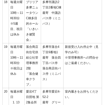
18
毎週火曜
ブリリア
多摩市諏訪2
日
多摩ニュ
丁目2番地C棟
10時～11
ータウン
最寄 中諏訪
時30分
C棟多目
バス停（ミニ
※5週
的ホール
バス）
目、祝日
「いきい
は休み
き健賢
会」
19
毎週月曜
落合商店
多摩市落合4
新規受け入れ停止中（見
日
街住宅供
丁目9番地1
学のみ可）
10時～11
給公社管
最寄 落合四
※管理事務所への問合せ
時30分
理事務所
丁目バス停
はご遠慮ください。
※祝日は
2階
落合商店街バ
休み
「落合健
ス停（ミニバ
幸クラ
ス）
ブ」
20
毎週水曜
愛宕4丁
多摩市愛宕4-
室内履きをお持ちくださ
日
目団地 第
52-2
い。
13
2集会所
最寄 グリー