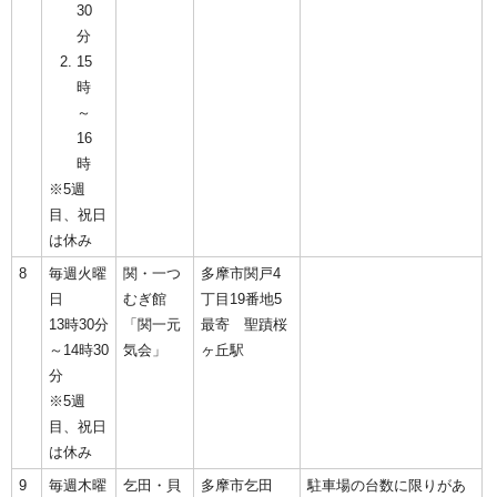
30
分
15
時
～
16
時
※5週
目、祝日
は休み
8
毎週火曜
関・一つ
多摩市関戸4
日
むぎ館
丁目19番地5
13時30分
「関一元
最寄 聖蹟桜
～14時30
気会」
ヶ丘駅
分
※5週
目、祝日
は休み
9
毎週木曜
乞田・貝
多摩市乞田
駐車場の台数に限りがあ