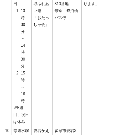
日
取ふれあ
810番地
ります。
13
い館
最寄 釜沼橋
時
「おたっ
バス停
30
しゃ会」
分
～
14
時
30
分
15
時
～
16
時
※5週
目、祝日
は休み
10
毎週水曜
愛宕かえ
多摩市愛宕3