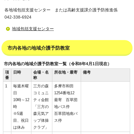
各地域包括支援センター または高齢支援課介護予防推進係
042-338-6924
地域包括支援センター
市内各地の地域介護予防教室
市内各地の地域介護予防教室一覧（令和8年4月1日現在）
項
日時
会場・名
所在地・最寄
備考
番
称
1
毎週木曜
三方の森
多摩市和田
日
コミュニ
1254番地12
10時～12
ティ会館
最寄 百草団
時
「三方の
地バス停
※5週
森元気ア
百草団地南バ
目、祝日
ップ体操
ス停
は休み
クラブ」