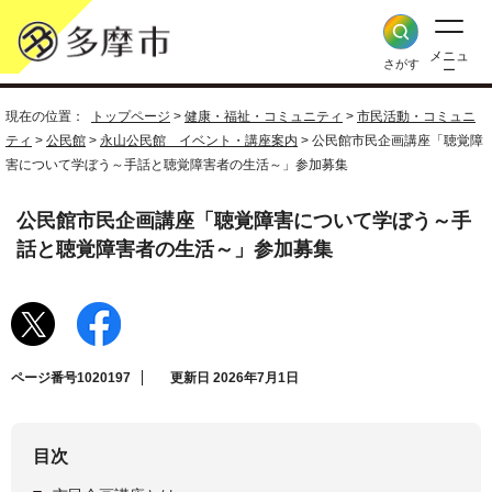
メニュ
さがす
ー
現在の位置：
トップページ
>
健康・福祉・コミュニティ
>
市民活動・コミュニ
ティ
>
公民館
>
永山公民館 イベント・講座案内
> 公民館市民企画講座「聴覚障
害について学ぼう～手話と聴覚障害者の生活～」参加募集
公民館市民企画講座「聴覚障害について学ぼう～手
話と聴覚障害者の生活～」参加募集
ページ番号1020197
更新日 2026年7月1日
目次