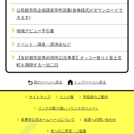
公民館市民企画講座等申請書(各種様式がダウンロードで
きます)
地域デビュー手引書
イベント・講座・講演会など
【友好都市提携40周年記念事業】オッコー祭りと富士見
町を満喫する一泊二日
前のページへ戻る
トップページへ戻る
サイトマップ
リンク集
市役所のご案内
リンクの取り扱い（リンクポリシー）
多摩市公式ホームページについて
各課への問い合わせ
市へのご意見・ご提案