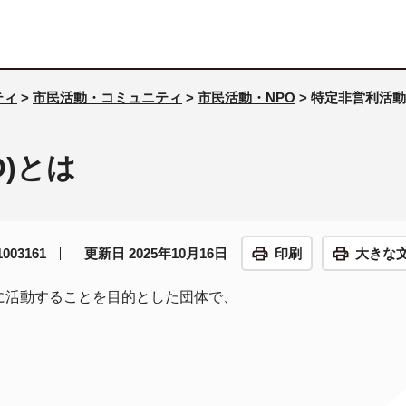
ティ
>
市民活動・コミュニティ
>
市民活動・NPO
> 特定非営利活動
O)とは
03161
更新日 2025年10月16日
印刷
大きな
に活動することを目的とした団体で、