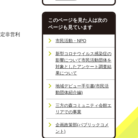
このページを見た人は次の
ページも見ています
特定非営利
市民活動・NPO
新型コロナウイルス感染症の
影響について市民活動団体を
対象としたアンケート調査結
果について
地域デビュー手引書(市民活
動団体紹介編)
三方の森コミュニティ会館エ
リアでの事業
企画政策部(パブリックコメ
ント)