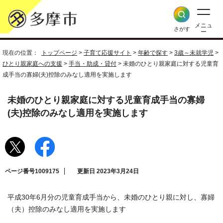
メニュ
さがす
ー
現在の位置：
トップページ
>
子育て応援サイト
>
年齢で探す
>
3歳～未就学児
>
ひとり親家庭への支援
>
手当・助成・貸付
> 未婚のひとり親家庭に対する児童育
成手当の寡婦(夫)控除のみなし適用を実施します
未婚のひとり親家庭に対する児童育成手当の寡婦
(夫)控除のみなし適用を実施します
ページ番号1009175
更新日 2023年3月24日
平成30年6月分の児童育成手当から、未婚のひとり親に対し、寡婦
（夫）控除のみなし適用を実施します