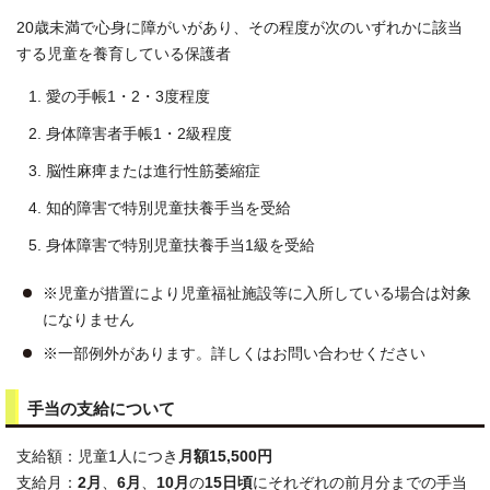
20歳未満で心身に障がいがあり、その程度が次のいずれかに該当
する児童を養育している保護者
愛の手帳1・2・3度程度
身体障害者手帳1・2級程度
脳性麻痺または進行性筋萎縮症
知的障害で特別児童扶養手当を受給
身体障害で特別児童扶養手当1級を受給
※児童が措置により児童福祉施設等に入所している場合は対象
になりません
※一部例外があります。詳しくはお問い合わせください
手当の支給について
支給額：児童1人につき
月額15,500円
支給月：
2月
、
6月
、
10月
の
15日頃
にそれぞれの前月分までの手当