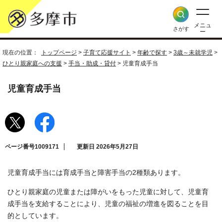
メニュ
さがす
ー
現在の位置：
トップページ
>
子育て応援サイト
>
年齢で探す
>
3歳～未就学児
>
ひとり親家庭への支援
>
手当・助成・貸付
> 児童育成手当
児童育成手当
ページ番号1009171
更新日 2026年5月27日
児童育成手当には育成手当と障害手当の2種類あります。
ひとり親家庭の児童または障がいをもった児童に対して、児童育
成手当を支給することにより、児童の福祉の増進を図ることを目
的としています。