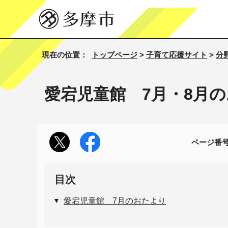
現在の位置：
トップページ
>
子育て応援サイト
>
分
愛宕児童館 7月・8月
ページ番号1
目次
愛宕児童館 7月のおたより