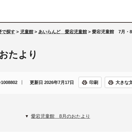
野で探す
>
児童館
>
あいらんど 愛宕児童館
> 愛宕児童館 7月・
のおたより
008802
更新日 2026年7月17日
印刷
大きな
愛宕児童館 8月のおたより