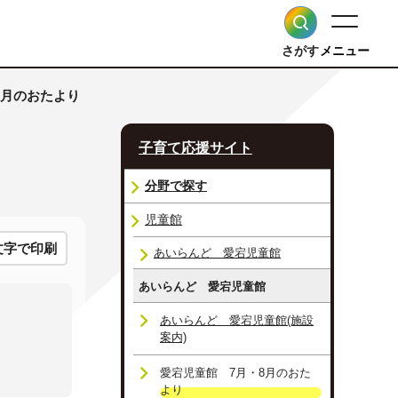
さがす
メニュー
8月のおたより
子育て応援サイト
分野で探す
児童館
文字で印刷
あいらんど 愛宕児童館
あいらんど 愛宕児童館
あいらんど 愛宕児童館(施設
案内)
愛宕児童館 7月・8月のおた
より