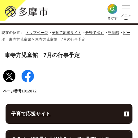
メニュ
さがす
ー
現在の位置：
トップページ
>
子育て応援サイト
>
分野で探す
>
児童館
>
ビー
ボ 東寺方児童館
> 東寺方児童館 7月の行事予定
東寺方児童館 7月の行事予定
ページ番号1012872
子育て応援サイト