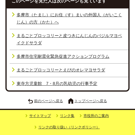
このページを見た人は次のページも見ています
多摩市（たまし）にお住（す）まいの外国人（がいこく
じん）の方（かた）へ
まるごとブロッコリーと皮つきにんじんのバジルマヨベ
イクドサラダ
多摩市住宅耐震化緊急促進アクションプログラム
まるごとブロッコリーとえびのオレマヨサラダ
東寺方児童館 7・8月の乳幼児の行事予定
前のページへ戻る
トップページへ戻る
サイトマップ
リンク集
市役所のご案内
リンクの取り扱い（リンクポリシー）