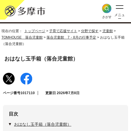
メニュ
さがす
ー
現在の位置：
トップページ
>
子育て応援サイト
>
分野で探す
>
児童館
>
TOMHOUSE 落合児童館
>
落合児童館 7・8月の行事予定
> おはなし玉手箱
（落合児童館）
おはなし玉手箱（落合児童館）
ページ番号1017110
更新日 2026年7月8日
目次
おはなし玉手箱（落合児童館）