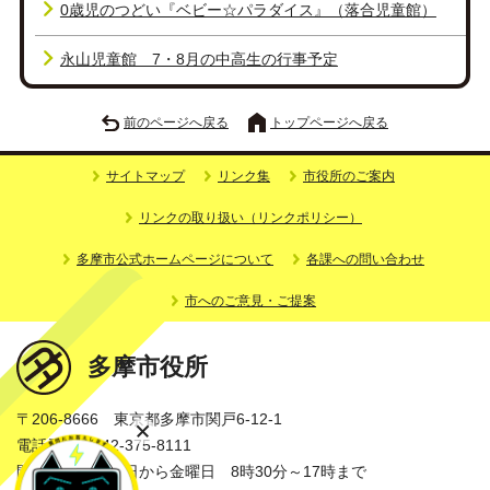
0歳児のつどい『ベビー☆パラダイス』（落合児童館）
永山児童館 7・8月の中高生の行事予定
前のページへ戻る
トップページへ戻る
サイトマップ
リンク集
市役所のご案内
リンクの取り扱い（リンクポリシー）
多摩市公式ホームページについて
各課への問い合わせ
市へのご意見・ご提案
多摩市役所
〒206-8666 東京都多摩市関戸6-12-1
電話番号：042-375-8111
開庁時間：月曜日から金曜日 8時30分～17時まで