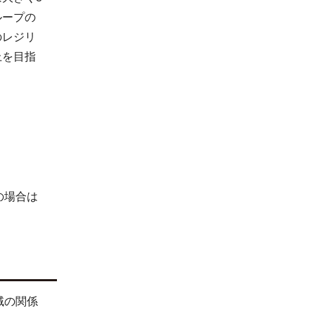
ループの
のレジリ
上を目指
の場合は
域の関係