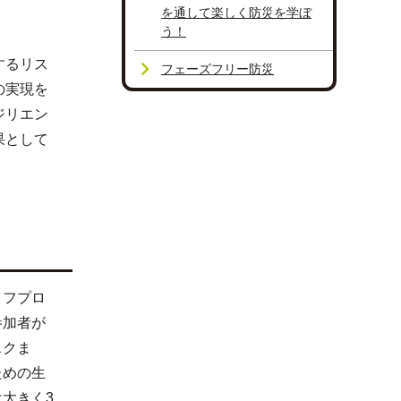
を通して楽しく防災を学ぼ
う！
するリス
フェーズフリー防災
の実現を
ジリエン
果として
イフプロ
参加者が
スクま
ための生
大きく3