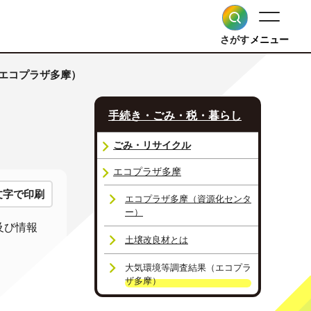
さがす
メニュー
（エコプラザ多摩）
手続き・ごみ・税・暮らし
ごみ・リサイクル
エコプラザ多摩
文字で印刷
エコプラザ多摩（資源化センタ
ー）
及び情報
土壌改良材とは
大気環境等調査結果（エコプラ
ザ多摩）