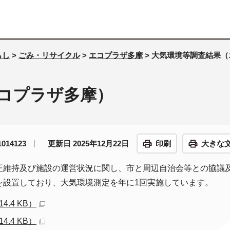
らし
>
ごみ・リサイクル
>
エコプラザ多摩
> 大気環境等調査結果
コプラザ多摩）
14123
更新日 2025年12月22日
印刷
大きな
正維持及び施設の運営状況に関し、市と周辺自治会等との協議
を設置しており、大気環境測定を年に1回実施しています。
.4 KB）
.4 KB）