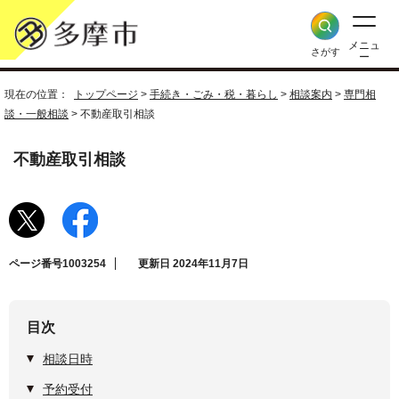
メニュ
さがす
ー
現在の位置：
トップページ
>
手続き・ごみ・税・暮らし
>
相談案内
>
専門相
談・一般相談
> 不動産取引相談
不動産取引相談
ページ番号1003254
更新日 2024年11月7日
目次
相談日時
予約受付