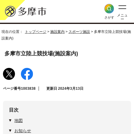
メニュ
さがす
ー
現在の位置：
トップページ
>
施設案内
>
スポーツ施設
> 多摩市立陸上競技場(施
設案内)
多摩市立陸上競技場(施設案内)
ページ番号1003838
更新日 2024年3月13日
目次
地図
お知らせ