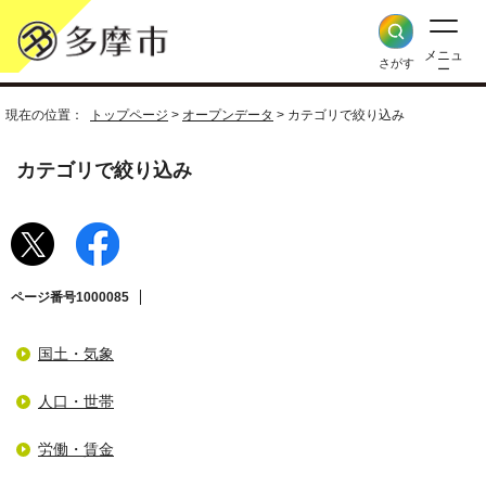
メニュ
さがす
ー
現在の位置：
トップページ
>
オープンデータ
> カテゴリで絞り込み
カテゴリで絞り込み
ページ番号1000085
国土・気象
人口・世帯
労働・賃金