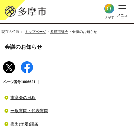
メニュ
さがす
ー
現在の位置：
トップページ
>
多摩市議会
> 会議のお知らせ
会議のお知らせ
ページ番号1006621
市議会の日程
一般質問・代表質問
提出(予定)議案