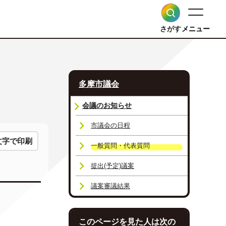
さがす
メニュー
多摩市議会
会議のお知らせ
市議会の日程
文字で印刷
一般質問・代表質問
提出(予定)議案
議案審議結果
このページを見た人は次の