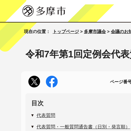
現在の位置：
トップページ
>
多摩市議会
>
会議のお
令和7年第1回定例会代
ページ番号1
目次
代表質問
代表質問・一般質問通告書（日別・発言順）