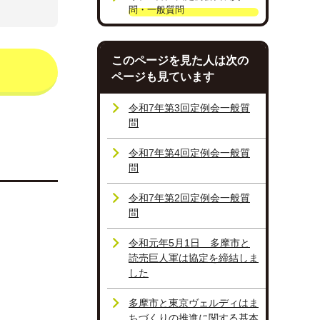
問・一般質問
このページを見た人は次の
ページも見ています
令和7年第3回定例会一般質
問
令和7年第4回定例会一般質
問
令和7年第2回定例会一般質
問
令和元年5月1日 多摩市と
読売巨人軍は協定を締結しま
した
多摩市と東京ヴェルディはま
ちづくりの推進に関する基本