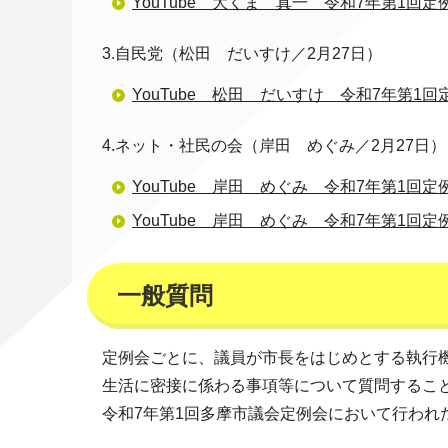
YouTube 大くま 真一 令和7年第1回定
3.自民党（松田 だいすけ／2月27日）
YouTube 松田 だいすけ 令和7年第1回
4.ネット・社民の会（岸田 めぐみ／2月27日）
YouTube 岸田 めぐみ 令和7年第1回定
YouTube 岸田 めぐみ 令和7年第1回定
一般質問
定例会ごとに、議員が市長をはじめとする執行
生活に密接に係わる事項等について質問するこ
令和7年第1回多摩市議会定例会において行われ