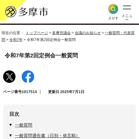
メニュ
さがす
ー
現在の位置：
トップページ
>
多摩市議会
>
会議のお知らせ
>
一般質問・代表質
問
>
令和7年
> 令和7年第2回定例会一般質問
令和7年第2回定例会一般質問
ページ番号1017514
更新日 2025年7月1日
目次
一般質問
一般質問通告書（日別・発言順）