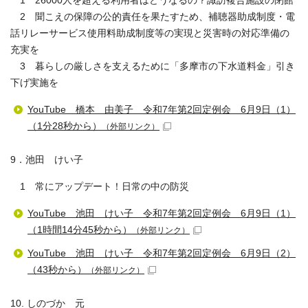
1 26000人を超える利用者はどうなるの？諏訪複合施設の閉館
2 聞こえの保障の公的責任を果たすため、補聴器助成制度・電
話リレーサービス使用料助成制度等の実現と災害時の対応準備の
充実を
3 暮らしの厳しさを支えるために「多摩市の下水道料金」引き
下げ実施を
YouTube 橋本 由美子 令和7年第2回定例会 6月9日（1）
（1分28秒から）
（外部リンク）
9．池田 けい子
1 常にアップデート！日常の中の防災
YouTube 池田 けい子 令和7年第2回定例会 6月9日（1）
（1時間14分45秒から）
（外部リンク）
YouTube 池田 けい子 令和7年第2回定例会 6月9日（2）
（43秒から）
（外部リンク）
10. しのづか 元