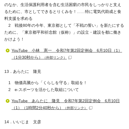
のなか、生活保護利用者を含む生活困窮の市民をしっかりと支え
るために、市としてできるとりくみを！……特に電気代助成と食
料支援を求める
2 戦後80年の今年、東京都として「不戦の誓い」を新たにする
ために、「東京都平和祈念館（仮称）」の設立・建設を都に働き
かけよう！
YouTube 小林 憲一 令和7年第2回定例会 6月10日（1）
（1分30秒から）
（外部リンク）
13．あらたに 隆見
1 物価高騰から「くらしを守る」取組を！
2 e-スポーツを活かした取組について
YouTube あらたに 隆見 令和7年第2回定例会 6月10日
（1）（1時間2分40秒から）
（外部リンク）
14．いいじま 文彦