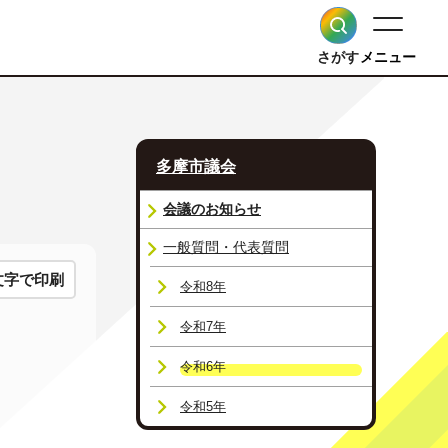
さがす
メニュー
多摩市議会
会議のお知らせ
一般質問・代表質問
文字で印刷
令和8年
令和7年
令和6年
令和5年