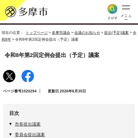
メニュ
さがす
ー
現在の位置：
トップページ
>
多摩市議会
>
会議のお知らせ
>
提出(予定)議案
>
令
和8年
> 令和8年第2回定例会提出（予定）議案
令和8年第2回定例会提出（予定）議案
ページ番号1020294
更新日 2026年6月30日
目次
市長提出議案
委員会提出議案