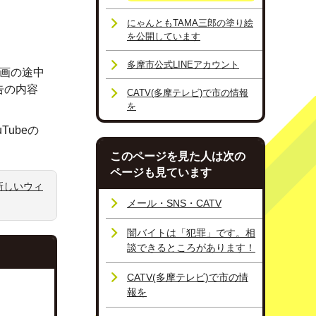
にゃんともTAMA三郎の塗り絵
を公開しています
多摩市公式LINEアカウント
動画の途中
告の内容
CATV(多摩テレビ)で市の情報
を
Tubeの
このページを見た人は次の
ページも見ています
新しいウィ
メール・SNS・CATV
闇バイトは「犯罪」です。相
談できるところがあります！
CATV(多摩テレビ)で市の情
報を