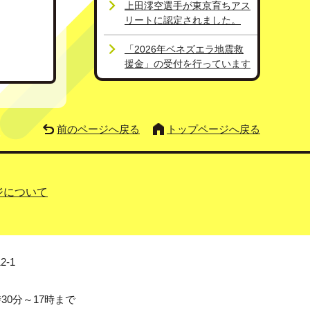
上田澪空選手が東京育ちアス
リートに認定されました。
「2026年ベネズエラ地震救
援金」の受付を行っています
前のページへ戻る
トップページへ戻る
ジについて
2-1
0分～17時まで