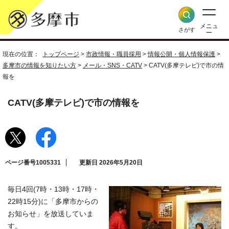
メニュ
さがす
ー
現在の位置：
トップページ
>
市政情報・職員採用
>
情報公開・個人情報保護
>
多摩市の情報を知りたい方
>
メール・SNS・CATV
> CATV(多摩テレビ)で市の情
報を
CATV(多摩テレビ)で市の情報を
ページ番号1005331
更新日 2026年5月20日
毎日4回(7時・13時・17時・
22時15分)に「多摩市からの
お知らせ」を放送していま
す。