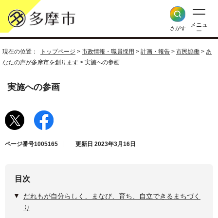
メニュ
さがす
ー
現在の位置：
トップページ
>
市政情報・職員採用
>
計画・報告
>
市民協働
>
あ
なたの声が多摩市を創ります
> 実施への参画
実施への参画
ページ番号1005165
更新日 2023年3月16日
目次
だれもが自分らしく、まなび、育ち、自立できるまちづく
り