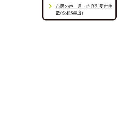
市民の声 月・内容別受付件
数(令和6年度)