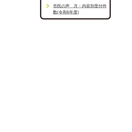
市民の声 月・内容別受付件
数(令和6年度)