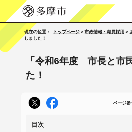
現在の位置：
トップページ
>
市政情報・職員採用
>
しました！
「令和6年度 市長と市
た！
ページ番号
目次