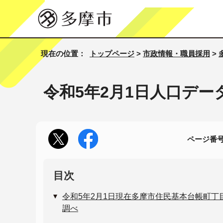
現在の位置：
トップページ
>
市政情報・職員採用
>
令和5年2月1日人口デー
ページ番号1
目次
令和5年2月1日現在多摩市住民基本台帳町丁
調べ