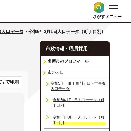
さがす
メニュー
数人口データ
> 令和5年2月1日人口データ（町丁目別）
市政情報・職員採用
多摩市のプロフィール
市の人口
文字で印刷
令和5年 町丁目別人口・世帯数
人口データ
令和5年1月1日人口データ（町
丁目別）
令和5年2月1日人口データ（町
丁目別）