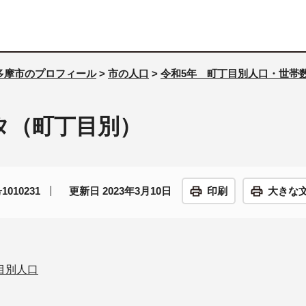
多摩市のプロフィール
>
市の人口
>
令和5年 町丁目別人口・世帯
タ（町丁目別）
010231
更新日 2023年3月10日
印刷
大きな
目別人口