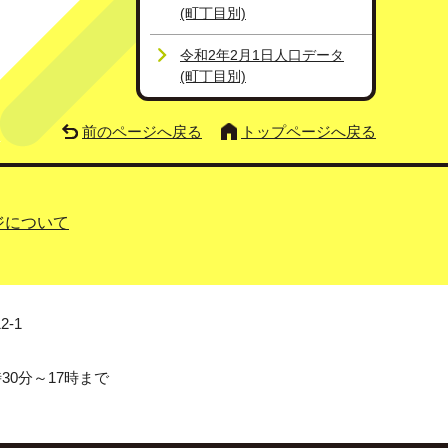
(町丁目別)
令和2年2月1日人口データ
(町丁目別)
前のページへ戻る
トップページへ戻る
ジについて
2-1
0分～17時まで