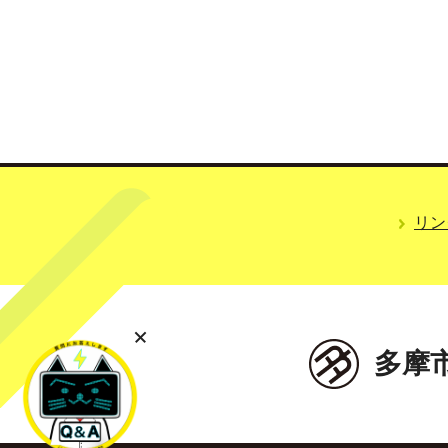
リン
多摩