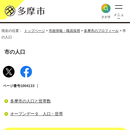
メニュ
さがす
ー
現在の位置：
トップページ
>
市政情報・職員採用
>
多摩市のプロフィール
> 市
の人口
市の人口
ページ番号1004133
多摩市の人口と世帯数
オープンデータ 人口・世帯