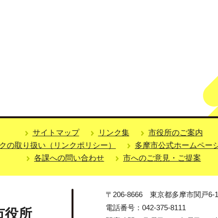
サイトマップ
リンク集
市役所のご案内
クの取り扱い（リンクポリシー）
多摩市公式ホームペー
各課への問い合わせ
市へのご意見・ご提案
〒206-8666 東京都多摩市関戸6-1
電話番号：042-375-8111
市役所