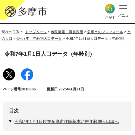
メニュ
さがす
ー
現在の位置：
トップページ
>
市政情報・職員採用
>
多摩市のプロフィール
>
市
の人口
>
令和7年 年齢別人口データ
> 令和7年1月1日人口データ（年齢別）
令和7年1月1日人口データ（年齢別）
ページ番号1016686
更新日 2025年1月21日
目次
令和7年1月1日現在多摩市住民基本台帳年齢別人口調べ