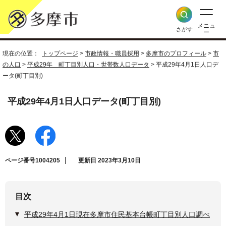
メニュ
さがす
ー
現在の位置：
トップページ
>
市政情報・職員採用
>
多摩市のプロフィール
>
市
の人口
>
平成29年 町丁目別人口・世帯数人口データ
> 平成29年4月1日人口デ
ータ(町丁目別)
平成29年4月1日人口データ(町丁目別)
ページ番号1004205
更新日 2023年3月10日
目次
平成29年4月1日現在多摩市住民基本台帳町丁目別人口調べ