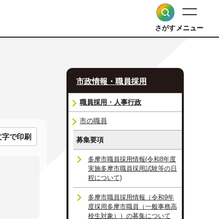
さがす
メニュー
市政情報・職員採用
職員採用・人事行政
市の職員
文字で印刷
募集要項
多摩市職員採用情報(令和8年度
実施多摩市職員採用試験等の日
程について)
多摩市職員採用情報（令和9年
度採用多摩市職員（一般事務高
校生対象））の募集について