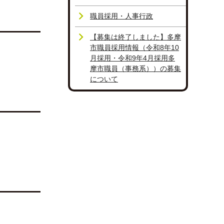
職員採用・人事行政
【募集は終了しました】多摩
市職員採用情報（令和8年10
月採用・令和9年4月採用多
摩市職員（事務系））の募集
について