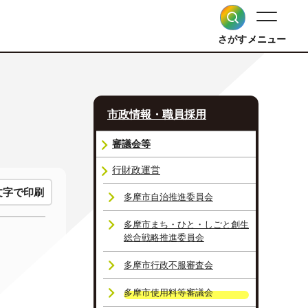
さがす
メニュー
市政情報・職員採用
審議会等
行財政運営
文字で印刷
多摩市自治推進委員会
多摩市まち・ひと・しごと創生
総合戦略推進委員会
多摩市行政不服審査会
多摩市使用料等審議会