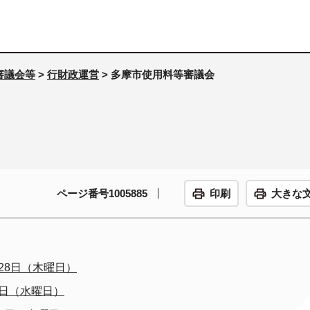
審議会等
>
行財政運営
> 多摩市使用料等審議会
ページ番号1005885
印刷
大きな
28日（木曜日）
8日（水曜日）