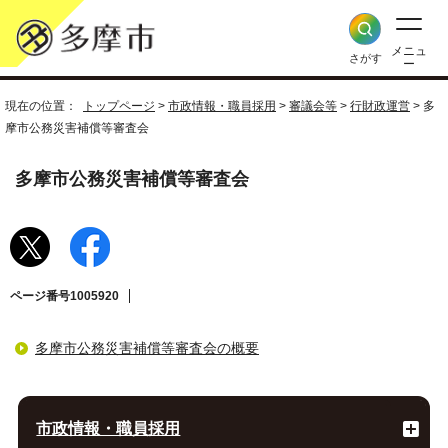
メニュ
さがす
ー
現在の位置：
トップページ
>
市政情報・職員採用
>
審議会等
>
行財政運営
> 多
摩市公務災害補償等審査会
多摩市公務災害補償等審査会
ページ番号1005920
多摩市公務災害補償等審査会の概要
市政情報・職員採用