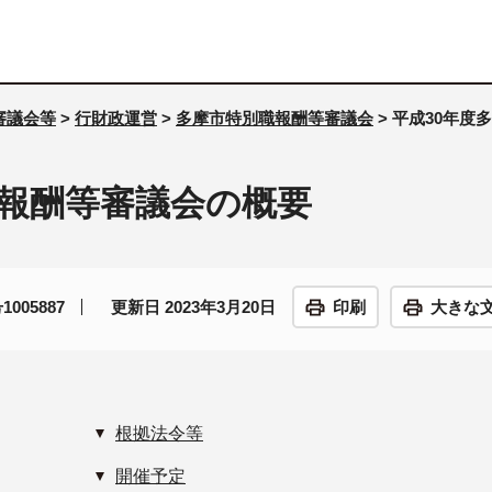
審議会等
>
行財政運営
>
多摩市特別職報酬等審議会
> 平成30年
職報酬等審議会の概要
005887
更新日 2023年3月20日
印刷
大きな
根拠法令等
開催予定