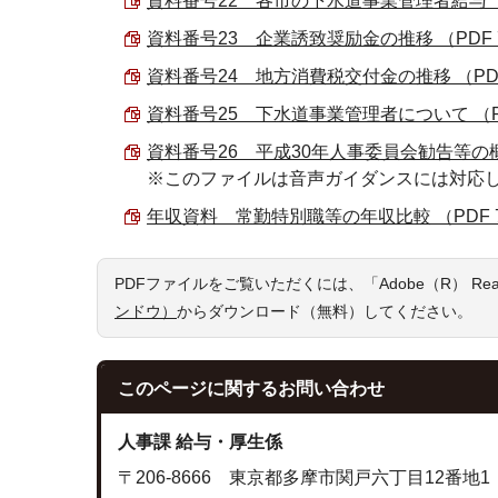
資料番号22 各市の下水道事業管理者給与 （PD
資料番号23 企業誘致奨励金の推移 （PDF 73
資料番号24 地方消費税交付金の推移 （PDF 8
資料番号25 下水道事業管理者について （PDF 
資料番号26 平成30年人事委員会勧告等の概要 （
※このファイルは音声ガイダンスには対応
年収資料 常勤特別職等の年収比較 （PDF 75
PDFファイルをご覧いただくには、「Adobe（R） R
ンドウ）
からダウンロード（無料）してください。
このページに関する
お問い合わせ
人事課 給与・厚生係
〒206-8666 東京都多摩市関戸六丁目12番地1