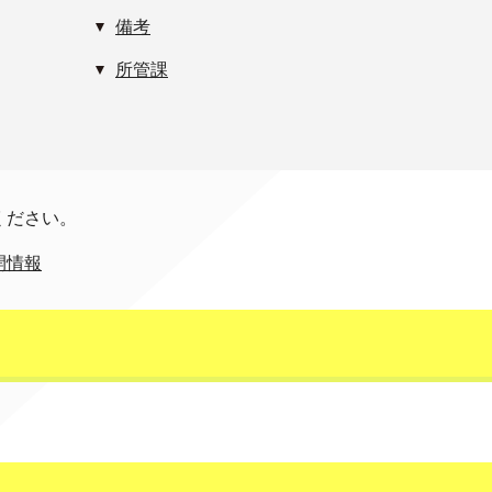
備考
所管課
ください。
開情報