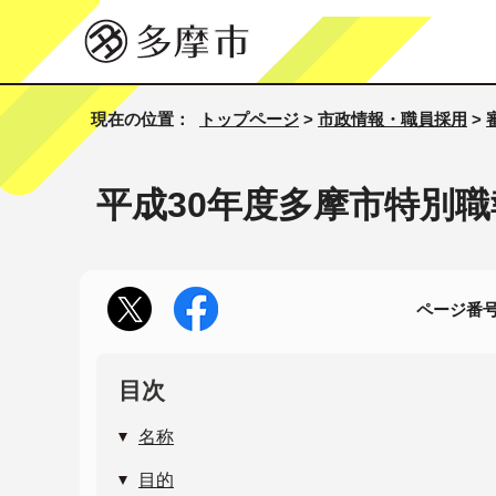
現在の位置：
トップページ
>
市政情報・職員採用
>
平成30年度多摩市特別
ページ番号1
目次
名称
目的