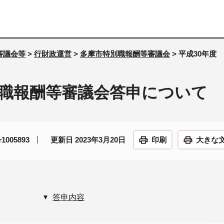
審議会等
>
行財政運営
>
多摩市特別職報酬等審議会
> 平成30年
別職報酬等審議会答申について
005893
更新日 2023年3月20日
印刷
大きな
答申内容