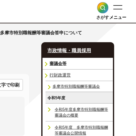
さがす
メニュー
度 多摩市特別職報酬等審議会答申について
市政情報・職員採用
審議会等
行財政運営
文字で印刷
多摩市特別職報酬等審議会
令和5年度
令和5年度多摩市特別職報酬等
審議会の概要
令和5年度 多摩市特別職報酬
等審議会公開情報