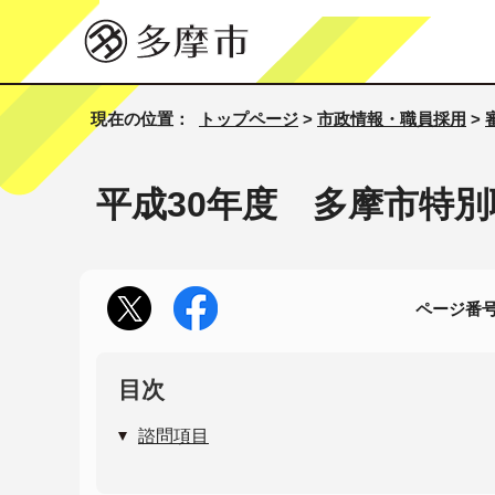
現在の位置：
トップページ
>
市政情報・職員採用
>
平成30年度 多摩市特
ページ番号1
目次
諮問項目