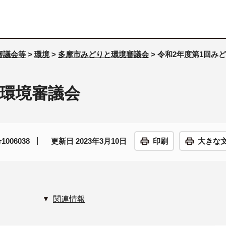
審議会等
>
環境
>
多摩市みどりと環境審議会
> 令和2年度第1回み
と環境審議会
006038
更新日 2023年3月10日
印刷
大きな
関連情報