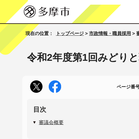
現在の位置：
トップページ
>
市政情報・職員採用
>
令和2年度第1回みどり
ページ番号1
目次
審議会概要