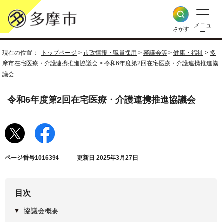
メニュ
さがす
ー
現在の位置：
トップページ
>
市政情報・職員採用
>
審議会等
>
健康・福祉
>
多
摩市在宅医療・介護連携推進協議会
> 令和6年度第2回在宅医療・介護連携推進協
議会
令和6年度第2回在宅医療・介護連携推進協議会
ページ番号1016394
更新日 2025年3月27日
目次
協議会概要