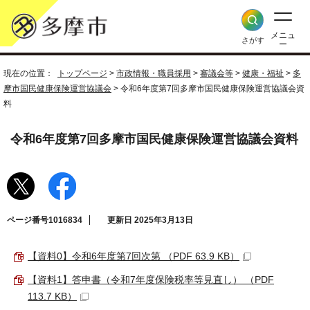
メニュ
さがす
ー
現在の位置：
トップページ
>
市政情報・職員採用
>
審議会等
>
健康・福祉
>
多
摩市国民健康保険運営協議会
> 令和6年度第7回多摩市国民健康保険運営協議会資
料
令和6年度第7回多摩市国民健康保険運営協議会資料
ページ番号1016834
更新日 2025年3月13日
【資料0】令和6年度第7回次第 （PDF 63.9 KB）
【資料1】答申書（令和7年度保険税率等見直し） （PDF
113.7 KB）