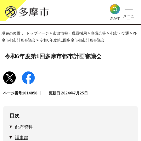
メニュ
さがす
ー
現在の位置：
トップページ
>
市政情報・職員採用
>
審議会等
>
都市・交通
>
多
摩市都市計画審議会
> 令和6年度第1回多摩市都市計画審議会
令和6年度第1回多摩市都市計画審議会
ページ番号1014858
更新日 2024年7月25日
目次
配布資料
議事録