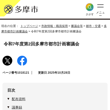
メニュ
さがす
ー
現在の位置：
トップページ
>
市政情報・職員採用
>
審議会等
>
都市・交通
>
多
摩市都市計画審議会
> 令和7年度第2回多摩市都市計画審議会
令和7年度第2回多摩市都市計画審議会
ページ番号1018121
更新日 2025年10月28日
目次
配布資料
議事録