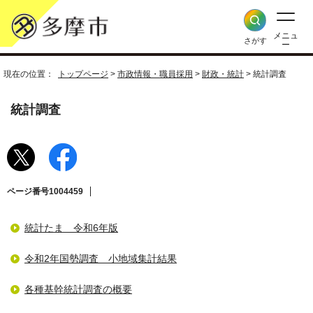
メニュ
さがす
ー
現在の位置：
トップページ
>
市政情報・職員採用
>
財政・統計
> 統計調査
統計調査
ページ番号1004459
統計たま 令和6年版
令和2年国勢調査 小地域集計結果
各種基幹統計調査の概要