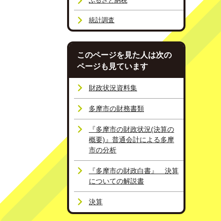
ふるさと納税
統計調査
このページを見た人は次の
ページも見ています
財政状況資料集
多摩市の財務書類
『多摩市の財政状況(決算の
概要)』普通会計による多摩
市の分析
『多摩市の財政白書』 決算
についての解説書
決算