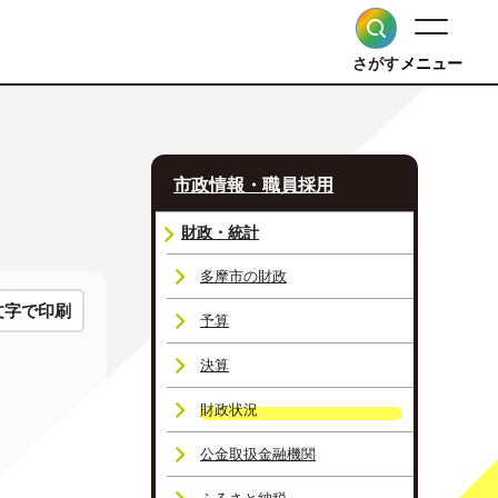
さがす
メニュー
市政情報・職員採用
財政・統計
多摩市の財政
文字で印刷
予算
決算
財政状況
公金取扱金融機関