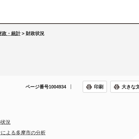
財政・統計
> 財政状況
ページ番号1004934
印刷
大きな
の状況
計による多摩市の分析