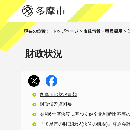
現在の位置：
トップページ
>
市政情報・職員採用
>
財政状況
多摩市の財務書類
財政状況資料集
令和6年度決算に基づく健全化判断比率等
『多摩市の財政状況(決算の概要)』普通会