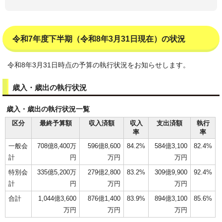
令和7年度下半期（令和8年3月31日現在）の状況
令和8年3月31日時点の予算の執行状況をお知らせします。
歳入・歳出の執行状況
歳入・歳出の執行状況一覧
区分
最終予算額
収入済額
収入
支出済額
執行
率
率
一般会
708億8,400万
596億8,600
84.2%
584億3,100
82.4%
計
円
万円
万円
特別会
335億5,200万
279億2,800
83.2%
309億9,900
92.4%
計
円
万円
万円
合計
1,044億3,600
876億1,400
83.9%
894億3,100
85.6%
万円
万円
万円