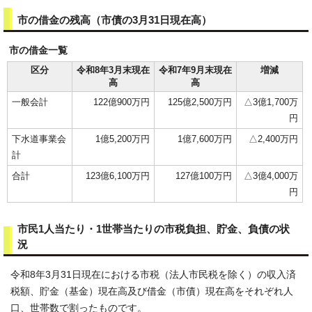
市の借金の残高（市債の3月31日現在高）
市の借金一覧
区分
令和8年3月末現在
令和7年9月末現在
増減
高
高
一般会計
122億900万円
125億2,500万円
△3億1,700万
円
下水道事業会
1億5,200万円
1億7,600万円
△2,400万円
計
合計
123億6,100万円
127億100万円
△3億4,000万
円
市民1人当たり・1世帯当たりの市税負担、貯金、負債の状
況
令和8年3月31日現在における市税（法人市民税を除く）の収入済
税額、貯金（基金）現在高及び借金（市債）現在高をそれぞれ人
口、世帯数で割ったものです。