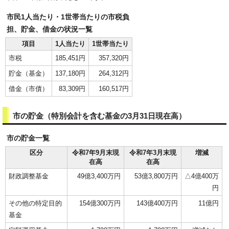
市民1人当たり・1世帯当たりの市税負
担、貯金、借金の状況一覧
項目
1人当たり
1世帯当たり
市税
185,451円
357,320円
貯金（基金）
137,180円
264,312円
借金（市債）
83,309円
160,517円
市の貯金（特別会計を含む基金の3月31日現在高）
市の貯金一覧
区分
令和7年9月末現
令和7年3月末現
増減
在高
在高
財政調整基金
49億3,400万円
53億3,800万円
△4億400万
円
その他の特定目的
154億300万円
143億400万円
11億円
基金