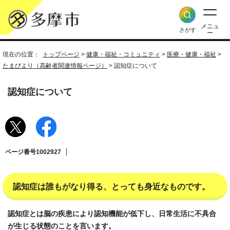
メニュ
さがす
ー
現在の位置：
トップページ
>
健康・福祉・コミュニティ
>
医療・健康・福祉
>
たまびより（高齢者関連情報ページ）
> 認知症について
認知症について
ページ番号1002927
認知症は誰もがなり得る、とっても身近なものです。
認知症とは脳の疾患により認知機能が低下し、日常生活に不具合
が生じる状態のことを言います。