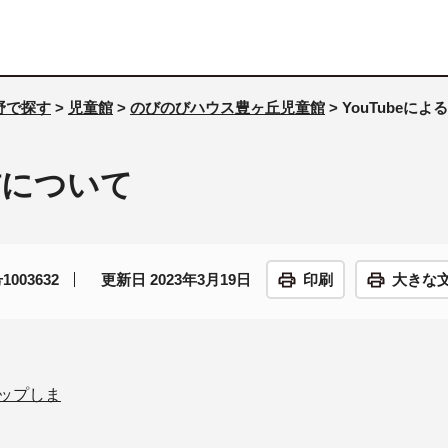
野で探す
>
児童館
>
のびのびハウス豊ヶ丘児童館
> YouTubeに
信について
003632
更新日 2023年3月19日
印刷
大きな
アップしま