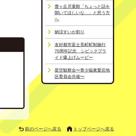
豊ヶ丘児童館「ちょっと話を
聞いてほしいな…」と思う方
へ
納涼すいか割り
友好都市富士見町町制施行
70周年記念 シビックプラ
イド爆上げムービー
星空観察会〜青少協東愛宕地
区委員会共催〜
前のページへ戻る
トップページへ戻る