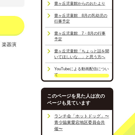
豊ヶ丘児童館からのおたより
豊ヶ丘児童館 8月の乳幼児の
行事予定
豊ヶ丘児童館 7・8月の行事
予定
、楽器演
豊ヶ丘児童館「ちょっと話を聞
いてほしいな…」と思う方へ
YouTubeによる動画配信につい
て
このページを見た人は次の
ページも見ています
ランチ会「ホットドッグ」〜
青少協東愛宕地区委員会共
催〜