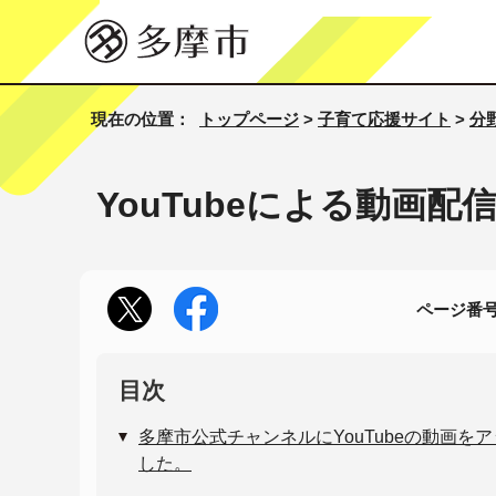
現在の位置：
トップページ
>
子育て応援サイト
>
分
YouTubeによる動画配
ページ番号1
目次
多摩市公式チャンネルにYouTubeの動画を
した。