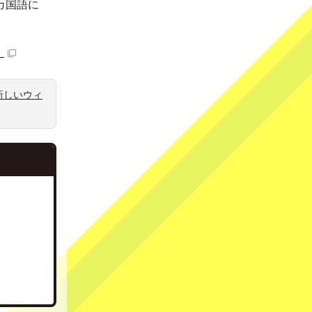
カ国語に
）
新しいウィ