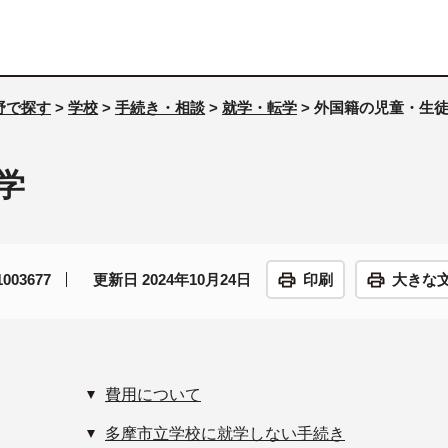
野で探す
>
学校
>
手続き・相談
>
就学・転学
> 外国籍の児童・生
学
03677
更新日 2024年10月24日
印刷
大きな
費用について
多摩市立学校に就学しない手続き