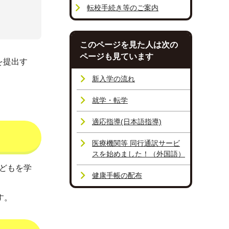
転校手続き等のご案内
このページを見た人は次の
ページも見ています
を提出す
新入学の流れ
就学・転学
適応指導(日本語指導)
医療機関等 同行通訳サービ
スを始めました！（外国語）
子どもを学
健康手帳の配布
す。