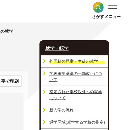
さがす
メニュー
徒の就学
就学・転学
外国籍の児童・生徒の就学
学級編制基準の一部改正につ
いて
文字で印刷
指定された学校以外への就学
について
新入学の流れ
通学区域(就学する学校の指定)