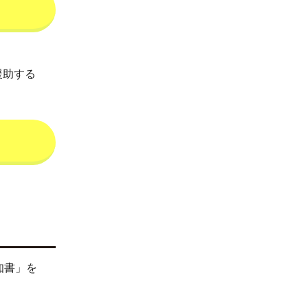
援助する
知書」を