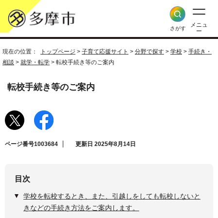
メニュ
さがす
ー
現在の位置：
トップページ
>
子育て応援サイト
>
分野で探す
>
学校
>
手続き・
相談
>
就学・転学
> 転校手続き等のご案内
転校手続き等のご案内
ページ番号1003684
更新日 2025年8月14日
目次
学校を転校するとき、また、引越しをしても転校しないと
きなどの手続き方法をご案内します。