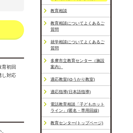
教育相談
教育相談についてよくあるご
質問
就学相談についてよくあるご
質問
多摩市立教育センター（施設
教育初回
案内）
携し対応
適応教室(ゆうかり教室)
適応指導(日本語指導)
電話教育相談「子どもホット
ライン」(匿名・専用回線)
教育センター(トップページ)
い。