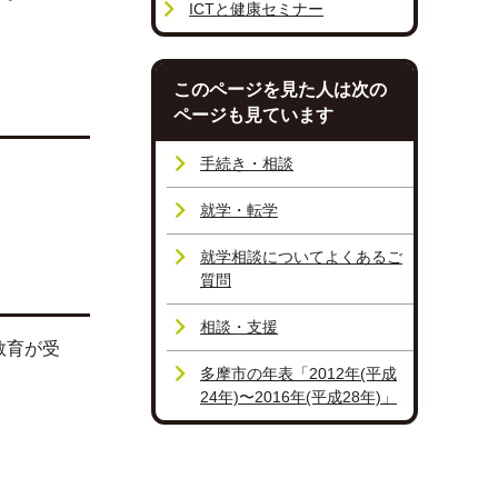
ICTと健康セミナー
このページを見た人は次の
ページも見ています
手続き・相談
就学・転学
就学相談についてよくあるご
質問
相談・支援
教育が受
多摩市の年表「2012年(平成
24年)〜2016年(平成28年)」