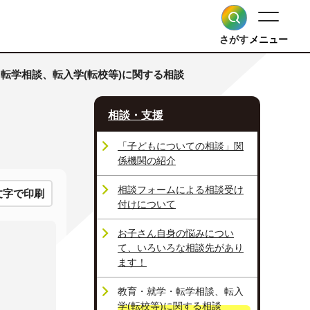
さがす
メニュー
・転学相談、転入学(転校等)に関する相談
相談・支援
「子どもについての相談」関
係機関の紹介
相談フォームによる相談受け
文字で印刷
付けについて
お子さん自身の悩みについ
て、いろいろな相談先があり
ます！
教育・就学・転学相談、転入
学(転校等)に関する相談