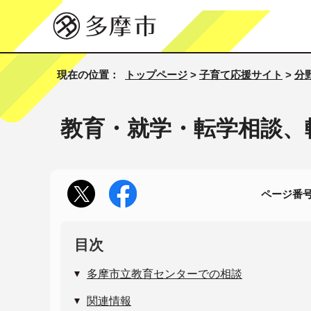
現在の位置：
トップページ
>
子育て応援サイト
>
分
教育・就学・転学相談、
ページ番号1
目次
多摩市立教育センターでの相談
関連情報